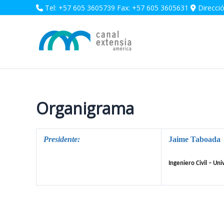
Ir
Tel: +57 605 3605739 Fax: +57 605 3605631
Direcció
al
contenido
Organigrama
Presidente:
Jaime Taboada
Ingeniero Civil – Un