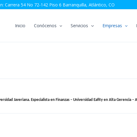
n: Carrera 54 No 72-142 Piso 6 Barranquilla, Atlántico, CO
Inicio
Conócenos
Servicios
Empresas
iversidad Javeriana.
Especialista en Finanzas – Universidad Eafit
y en Alta Gerencia –