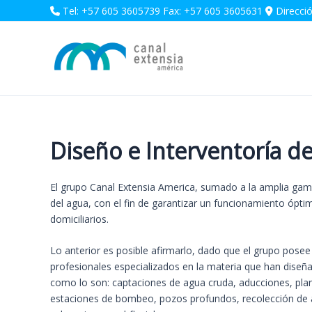
Ir
Tel: +57 605 3605739 Fax: +57 605 3605631
Direcció
al
contenido
Diseño e Interventorí­a d
El grupo Canal Extensia America, sumado a la amplia gama d
del agua, con el fin de garantizar un funcionamiento óptim
domiciliarios.
Lo anterior es posible afirmarlo, dado que el grupo posee
profesionales especializados en la materia que han diseñado
como lo son: captaciones de agua cruda, aducciones, plan
estaciones de bombeo, pozos profundos, recolección de ag