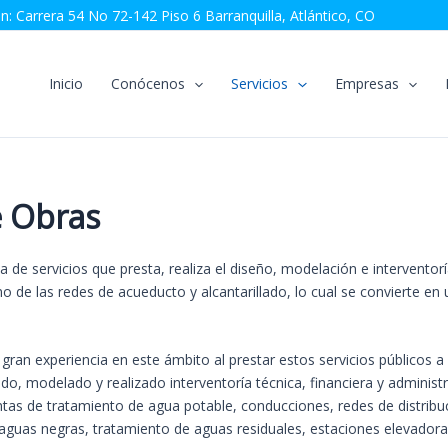
n: Carrera 54 No 72-142 Piso 6 Barranquilla, Atlántico, CO
Inicio
Conócenos
Servicios
Empresas
e Obras
e servicios que presta, realiza el diseño, modelación e interventoría
o de las redes de acueducto y alcantarillado, lo cual se convierte en
 gran experiencia en este ámbito al prestar estos servicios públicos
, modelado y realizado interventorí­a técnica, financiera y administra
tas de tratamiento de agua potable, conducciones, redes de distribu
uas negras, tratamiento de aguas residuales, estaciones elevadoras, 